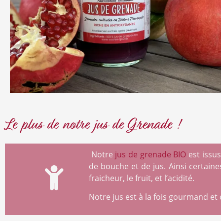
En cocha
d'informat
Alternative
Le plus de notre jus de Grenade !
Notre
jus de grenade BIO
est issus
de bouche et de jus. Ainsi certaine
fraicheur, le fruit, et l’acidité.
Notre jus est à la fois gourmand et 