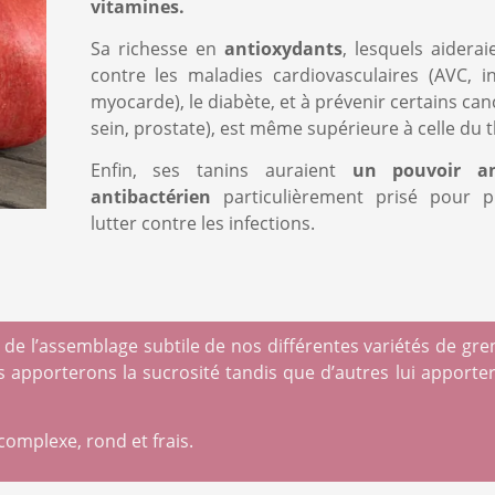
vitamines.
Sa richesse en
antioxydants
, lesquels aiderai
contre les maladies cardiovasculaires (AVC, i
nt cette case, vous comprenez que vous vous inscrivez à no
myocarde), le diabète, et à prévenir certains can
ions
sein, prostate), est même supérieure à celle du t
Enfin, ses tanins auraient
un pouvoir an
Envoyer
antibactérien
particulièrement prisé pour p
:
lutter contre les infections.
 de l’assemblage subtile de nos différentes variétés de gre
s apporterons la sucrosité tandis que d’autres lui apporter
complexe, rond et frais.