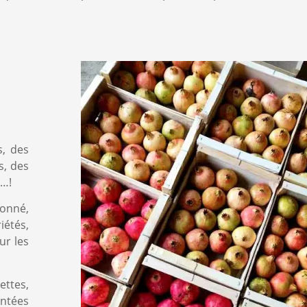
s, des
s, des
u…!
onné,
étés,
ur les
ettes,
antées