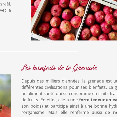
sraël,
vec la
manquez pas nos dernières act
Les bienfaits de la Grenade
Depuis des milliers d’années, la grenade est ut
ensuellement nos recettes, fruits de saisons, actualités et 
différentes civilisations pour ses bienfaits. La
 promotions !
un aliment santé qui se consomme en fruits frai
de fruits. En effet, elle a une
forte teneur en e
as de spams, votre adresse est conservée demanière sécurisée et
son poids) et participe ainsi à une bonne hyd
vendue ! Consultez notre
politique de confidentialité
pour plus
l’organisme. Mais elle renferme aussi de
n
ions.