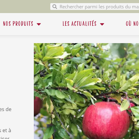
Nos produits
Les Actualités
Où no
res de
 et à
riser