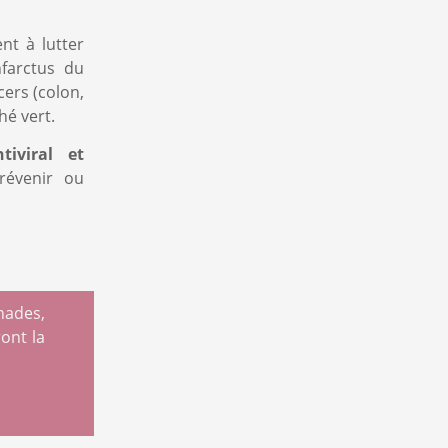
ent à lutter
nfarctus du
tre lettre
cers (colon,
hé vert.
tiviral et
révenir ou
nades,
ont la