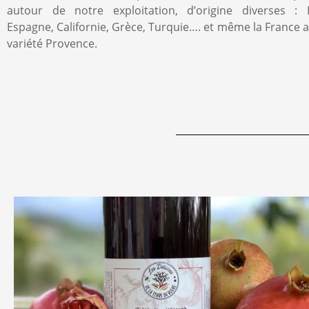
autour de notre exploitation, d’origine diverses : I
Espagne, Californie, Grèce, Turquie…. et même la France a
variété Provence.
Ne 
Recevez m
même nos
Promis, p
jamais re
d’informat