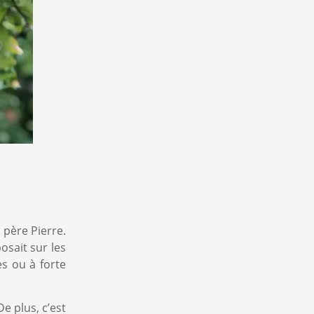
 père Pierre.
osait sur les
es ou à forte
e plus, c’est