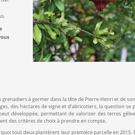
us.
s
vous
s grenadiers à germer dans la tête de Pierre-Henri et de son
es, des hectares de vigne et d’abricotiers, la question se p
peut développée, permettant de valoriser des terres géliv
ent des critères de choix à prendre en compte.
urquoi tout deux plantèrent leur première parcelle en 2015. D