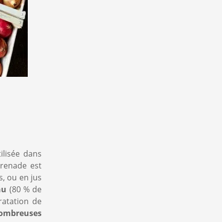
us !
ilisée dans
parfois
 grenade est
s, ou en jus
au
(80 % de
 ne sera
ratation de
ombreuses